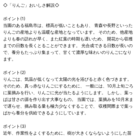
◇「りんご」おいしさ解説◇
ポイント(1)
当園のある福島市は、標高が低いこともあり、 青森や長野といった
りんごの産地よりも温暖な産地となっています。 そのため、他産地
よりも春の訪れが早く、また紅葉の時期も遅いため、 開花から収穫
までの日数を長くとることができます。 光合成できる日数が長いの
で、養分もたっぷり集まって、甘くて濃厚な味わいのりんごになり
ます。
ポイント(2)
りんごは、気温が低くなって太陽の光を浴びると赤く色づきます。
そのため、真っ赤なりんごにするために、 一般には、10月上旬ごろ
に葉摘みを行い、りんごに光が当たるようにします。 しかし、葉っ
ぱは甘さの源を作り出す大事なもの。 当園では、葉摘みを10月末ま
で遅らせ、摘み取る量も極力少なくすることで、 収穫間際まで葉っ
ぱから養分を供給できるようにしています。
ポイント(3)
近年、作業性をよくするために、樹が大きくならないようにした苗