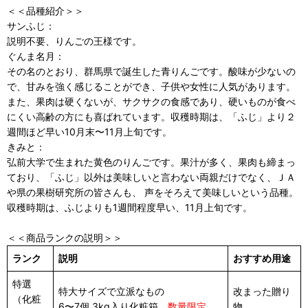
＜＜品種紹介＞＞
サンふじ：
説明不要、りんごの王様です。
ぐんま名月：
その名のとおり、群馬県で誕生した青りんごです。酸味が少ないの
で、甘みを強く感じることができ、子供や女性に人気があります。
また、果肉は硬くないが、サクサクの食感であり、硬いものが食べ
にくい高齢の方にも喜ばれています。収穫時期は、「ふじ」より２
週間ほど早い10月末〜11月上旬です。
きみと：
弘前大学で生まれた黄色のりんごです。果汁が多く、果肉も締まっ
ており、「ふじ」以外は美味しいと言わない両親だけでなく、ＪＡ
や県の果樹研究所の皆さんも、 声をそろえて美味しいという品種。
収穫時期は、ふじよりも1週間程度早い、11月上旬です。
＜＜商品ランクの説明＞＞
ランク
説明
おすすめ用途
特選
特大サイズで立派なもの
改まった贈り
（化粧
6〜7個 3kg入り化粧箱
数量限定
物