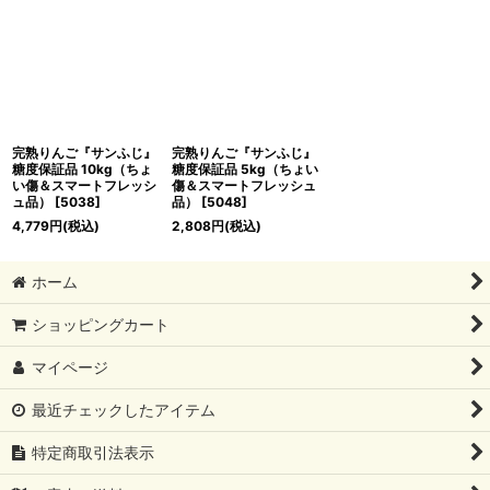
完熟りんご『サンふじ』
完熟りんご『サンふじ』
糖度保証品 10kg（ちょ
糖度保証品 5kg（ちょい
い傷＆スマートフレッシ
傷＆スマートフレッシュ
ュ品）
[
5038
]
品）
[
5048
]
4,779
円
(税込)
2,808
円
(税込)
ホーム
ショッピングカート
マイページ
最近チェックしたアイテム
特定商取引法表示