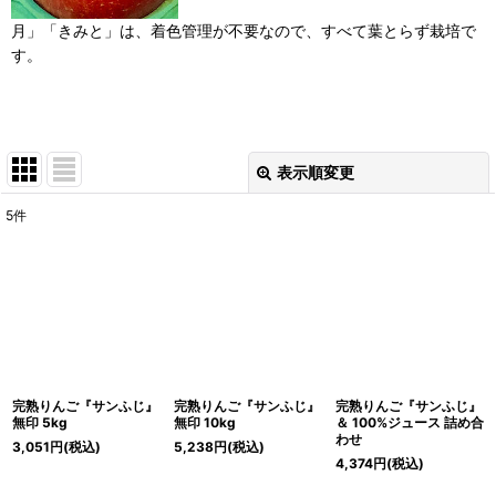
月」「きみと」は、着色管理が不要なので、すべて葉とらず栽培で
す。
表示順変更
閉じる
5
件
表示数
:
並び順
:
絞り込む
完熟りんご『サンふじ』
完熟りんご『サンふじ』
完熟りんご『サンふじ』
無印 5kg
無印 10kg
＆ 100%ジュース 詰め合
わせ
3,051
円
(税込)
5,238
円
(税込)
4,374
円
(税込)