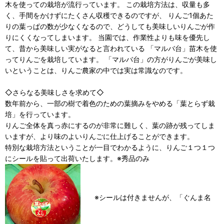
木を使っての栽培が流行っています。 この栽培方法は、収量も多
く、手間をかけずにたくさん収穫できるのですが、 りんご1個あた
りの葉っぱの数が少なくなるので、どうしても美味しいりんごが作
りにくくなってしまいます。 当園では、作業性よりも味を優先し
て、昔から美味しい実がなると言われている 「マルバ台」苗木を使
ってりんごを栽培しています。 「マルバ台」の方がりんごが美味し
いということは、りんご農家の中では実は常識なのです。
◇さらなる美味しさを求めて◇
数年前から、一部の樹で着色のための葉摘みをやめる「葉とらず栽
培」を行っています。
りんご全体を真っ赤にするのが非常に難しく、葉の跡が残ってしま
いますが、より味のよいりんごに仕上げることができます。
特別な栽培方法ということが一目でわかるように、りんご１つ１つ
にシールを貼って出荷いたします。※秀品のみ
※シールは付きませんが、「ぐんま名