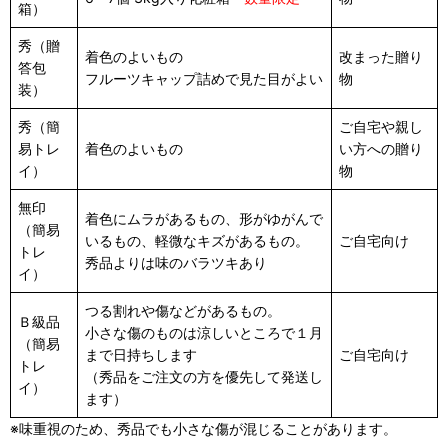
箱）
秀（贈
着色のよいもの
改まった贈り
答包
フルーツキャップ詰めで見た目がよい
物
装）
秀（簡
ご自宅や親し
易トレ
着色のよいもの
い方への贈り
イ）
物
無印
着色にムラがあるもの、形がゆがんで
（簡易
いるもの、軽微なキズがあるもの。
ご自宅向け
トレ
秀品よりは味のバラツキあり
イ）
つる割れや傷などがあるもの。
Ｂ級品
小さな傷のものは涼しいところで１月
（簡易
まで日持ちします
ご自宅向け
トレ
（秀品をご注文の方を優先して発送し
イ）
ます）
※味重視のため、秀品でも小さな傷が混じることがあります。