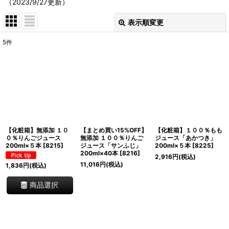
（2023/9/27更新）
表示順変更
閉じる
5
件
表示数
:
並び順
:
絞り込む
【化粧箱】無添加 １０
【まとめ買い15%OFF】
【化粧箱】１００％もも
０％りんごジュース
無添加 １００％りんご
ジュース「あかつき」
200ml×５本
[
8215
]
ジュース「サンふじ」
200ml×５本
[
8225
]
200ml×40本
[
8216
]
2,916
円
(税込)
11,016
円
(税込)
1,836
円
(税込)
商品選択