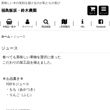
美味しい☆の笑顔を届けるのが私たちの喜び
福島飯坂・鈴木農園
カート
メニュー
☆商品一覧☆
マイページ
商品検索
ご利用案内
info
facebook
ホーム
>
ジュース
ジュース
食べても美味しい果物を贅沢に使った
こだわりの加工品を揃えました。
☆お品書き☆
100％ジュース
・もも（あかつき）
・りんご（ふじ）