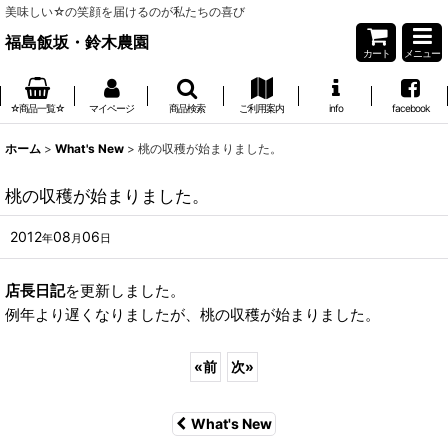
美味しい☆の笑顔を届けるのが私たちの喜び
福島飯坂・鈴木農園
カート
メニュー
☆商品一覧☆
マイページ
商品検索
ご利用案内
info
facebook
ホーム
>
What's New
>
桃の収穫が始まりました。
桃の収穫が始まりました。
2012
08
06
年
月
日
店長日記
を更新しました。
例年より遅くなりましたが、桃の収穫が始まりました。
«
前
次
»
What's New