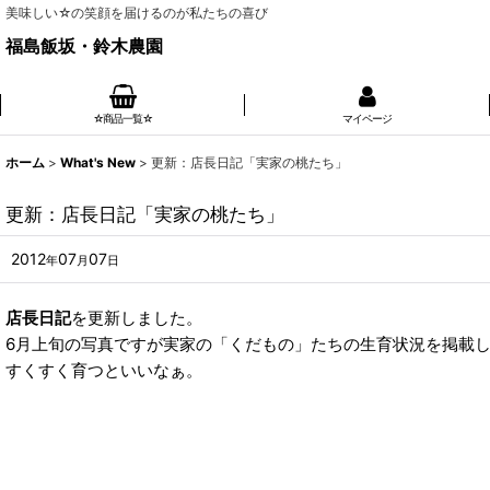
美味しい☆の笑顔を届けるのが私たちの喜び
福島飯坂・鈴木農園
☆商品一覧☆
マイページ
ホーム
>
What's New
>
更新：店長日記「実家の桃たち」
更新：店長日記「実家の桃たち」
2012
07
07
年
月
日
店長日記
を更新しました。
6月上旬の写真ですが実家の「くだもの」たちの生育状況を掲載
すくすく育つといいなぁ。