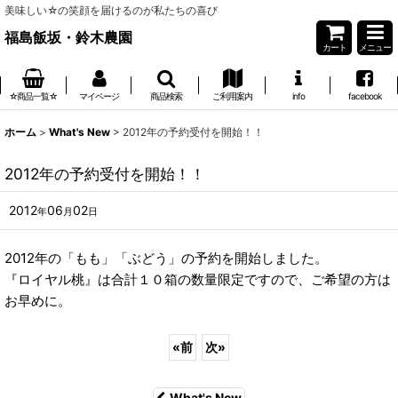
美味しい☆の笑顔を届けるのが私たちの喜び
福島飯坂・鈴木農園
カート
メニュー
☆商品一覧☆
マイページ
商品検索
ご利用案内
info
facebook
ホーム
>
What's New
>
2012年の予約受付を開始！！
2012年の予約受付を開始！！
2012
06
02
年
月
日
2012年の「もも」「ぶどう」の予約を開始しました。
『ロイヤル桃』は合計１０箱の数量限定ですので、ご希望の方は
お早めに。
«
前
次
»
What's New