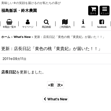
美味しい☆の笑顔を届けるのが私たちの喜び
福島飯坂・鈴木農園
カート
メニュー
☆商品一覧☆
マイページ
商品検索
ご利用案内
info
facebook
ホーム
>
What's New
>
更新：店長日記「黄色の桃『黄貴妃』が届いた！！」
更新：店長日記「黄色の桃『黄貴妃』が届いた！！」
2011
09
11
年
月
日
店長日記
を更新しました。
«
前
次
»
What's New