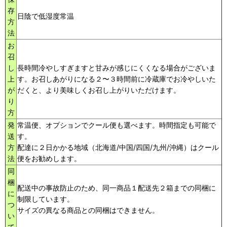
存
日陰で低湿度常温
方
法
お
召
し
長時間冷やしすぎますと甘みが感じにくくなる場合がございま
上
す。お召しあがりになる２〜３時間前に冷蔵庫でお冷やしいた
が
だくと、より美味しくお召し上がりいただけます。
り
方
発
常温便、オプションでクール便も選べます。時間指定も可能で
送
す。
方
配達に２日かかる地域（北海道/中国/四国/九州/沖縄）はクール
法
便をお勧めします。
同
梱
配送中の事故防止のため、同一商品１配送先２箱までの同梱に
に
制限しています。
つ
サイズの異なる商品との同梱はできません。
い
て