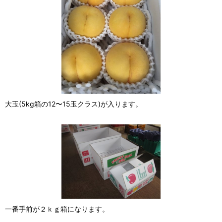
大玉(5kg箱の12〜15玉クラス)が入ります。
一番手前が２ｋｇ箱になります。