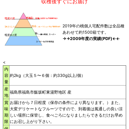
収穫後すぐにお届け
2019年の桃個人宅配件数は全品種
あわせて約1500箱です。
→→2009年度の実績(PDF)←←
<
内
容
約2kg（大玉５〜６個：約330g以上/個）
量
産
福島県福島市飯坂町東湯野地区 産
地
賞
お届けから７日程度（保存の条件により異なります。）また、
味
大変デリケートなフルーツですので、到着後は風通しの良い涼
期
しい場所に保管し、食べごろになりましたらできるだけお早め
限
にお召し上がり下さい。
保