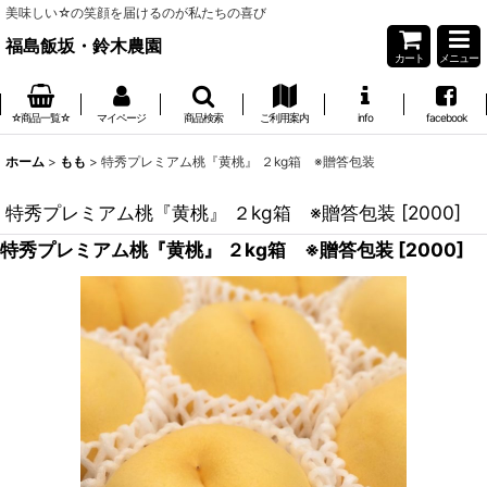
美味しい☆の笑顔を届けるのが私たちの喜び
福島飯坂・鈴木農園
カート
メニュー
☆商品一覧☆
マイページ
商品検索
ご利用案内
info
facebook
ホーム
>
もも
>
特秀プレミアム桃『黄桃』 ２kg箱 ※贈答包装
特秀プレミアム桃『黄桃』 ２kg箱 ※贈答包装
[
2000
]
特秀プレミアム桃『黄桃』 ２kg箱 ※贈答包装
[
2000
]