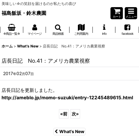
美味しい☆の笑顔を届けるのが私たちの喜び
福島飯坂・鈴木農園
カート
メニュー
☆商品一覧☆
マイページ
商品検索
ご利用案内
info
facebook
ホーム
>
What's New
>
店長日記 No.41：アメリカ農業視察
店長日記 No.41：アメリカ農業視察
2017
02
07
年
月
日
店長日記を更新しました。
http://ameblo.jp/momo-suzuki/entry-12245489615.html
«
前
次
»
What's New