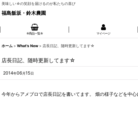
美味しい☆の笑顔を届けるのが私たちの喜び
福島飯坂・鈴木農園
☆商品一覧☆
マイページ
ホーム
>
What's New
>
店長日記、随時更新してます☆
店長日記、随時更新してます☆
2014
06
15
年
月
日
今年からアメブロで店長日記を書いてます。 畑の様子などを中心に