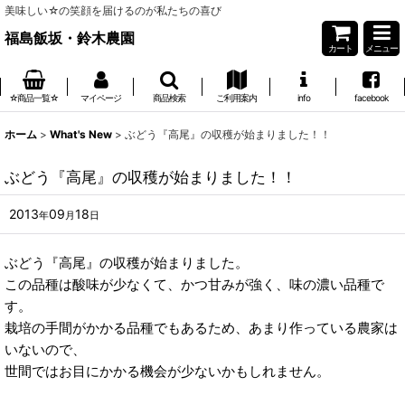
美味しい☆の笑顔を届けるのが私たちの喜び
福島飯坂・鈴木農園
カート
メニュー
☆商品一覧☆
マイページ
商品検索
ご利用案内
info
facebook
ホーム
>
What's New
>
ぶどう『高尾』の収穫が始まりました！！
ぶどう『高尾』の収穫が始まりました！！
2013
09
18
年
月
日
ぶどう『高尾』の収穫が始まりました。
この品種は酸味が少なくて、かつ甘みが強く、味の濃い品種で
す。
栽培の手間がかかる品種でもあるため、あまり作っている農家は
いないので、
世間ではお目にかかる機会が少ないかもしれません。