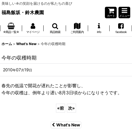
美味しい☆の笑顔を届けるのが私たちの喜び
福島飯坂・鈴木農園
カート
メニュー
☆商品一覧☆
マイページ
商品検索
ご利用案内
info
facebook
ホーム
>
What's New
>
今年の収穫時期
今年の収穫時期
2010
07
19
年
月
日
春先の低温で開花が遅れたことが影響し、
今年の収穫は、例年より遅い8月3日頃からになりそうです。
«
前
次
»
What's New