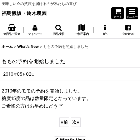
美味しい☆の笑顔を届けるのが私たちの喜び
福島飯坂・鈴木農園
カート
メニュー
☆商品一覧☆
マイページ
商品検索
ご利用案内
info
facebook
ホーム
>
What's New
>
ももの予約を開始しました
ももの予約を開始しました
2010
05
02
年
月
日
2010年のモモの予約を開始しました。
糖度15度の品は数量限定となっています。
ご希望の方はお早めにどうぞ。
«
前
次
»
What's New