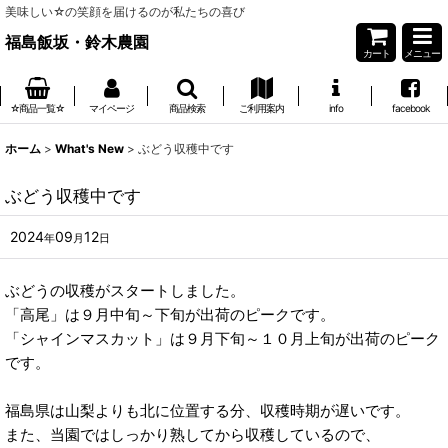
美味しい☆の笑顔を届けるのが私たちの喜び
福島飯坂・鈴木農園
カート
メニュー
☆商品一覧☆
マイページ
商品検索
ご利用案内
info
facebook
ホーム
>
What's New
>
ぶどう収穫中です
ぶどう収穫中です
2024
09
12
年
月
日
ぶどうの収穫がスタートしました。
「高尾」は９月中旬～下旬が出荷のピークです。
「シャインマスカット」は９月下旬～１０月上旬が出荷のピーク
です。
福島県は山梨よりも北に位置する分、収穫時期が遅いです。
また、当園ではしっかり熟してから収穫しているので、